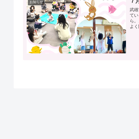
７
お知らせ
武雄
てい
ら。
よく